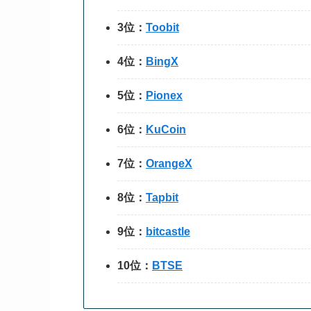
3位：
Toobit
4位：
BingX
5位：
Pionex
6位：
KuCoin
7位：
OrangeX
8位：
Tapbit
9位：
bitcastle
10位：
BTSE