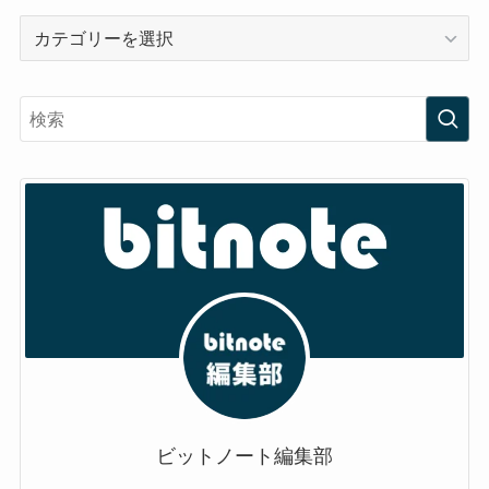
カ
テ
ゴ
リ
ー
ビットノート編集部