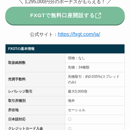
＼ 1,295,000円分のボーナスがもらえる！ ／
FXGTで無料口座開設する
https://fxgt.com/ja/
公式サイト：
FXGTの基本情報
現物：なし
取扱銘柄数
先物：34種類
先物取引：約0.035%(スプレッド
売買手数料
のみ)
レバレッジ取引
最大5,000倍
取引所種別
海外
所在地
セーシェル
日本語対応
〇
クレジットカード入金
〇