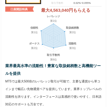
取引手数料
0.02%~0.055%
口座開設特典
最大4,563,040円もらえる
レバレッジ
第1位
信頼性
取扱銘柄数
第1位
第2位
ボーナス
流動性
第2位
第3位
取引手数料
第6位
業界最高水準の流動性！豊富な取扱銘柄数と高機能ツー
ルを提供
MT5では最大500倍のレバレッジ取引が可能で、主要な通貨から草コ
インまで幅広い先物通貨ペアを提供しています。業界トップレベルの
流動性を誇ります。インターフェースは直感的で使いやすく、日本語
対応のサポートも万全です。