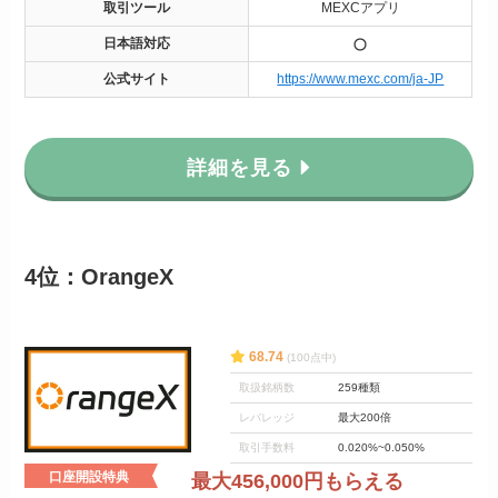
取引ツール
MEXCアプリ
日本語対応
公式サイト
https://www.mexc.com/ja-JP
詳細を見る
4位：OrangeX
68.74
(100点中)
取扱銘柄数
259種類
レバレッジ
最大200倍
取引手数料
0.020%~0.050%
口座開設特典
最大456,000円もらえる