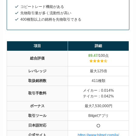
コピートレード機能がある
先物取引量が多く流動性が高い
400種類以上の銘柄を先物取引できる
項目
詳細
89.47
/100点
総合評価
レバレッジ
最大125倍
取扱銘柄数
411種類
メイカー：0.014%
取引手数料
テイカー：0.042%
ボーナス
最大7,530,000円
取引ツール
Bitgetアプリ
日本語対応
公式サイト
https://www.bitget.com/ja/