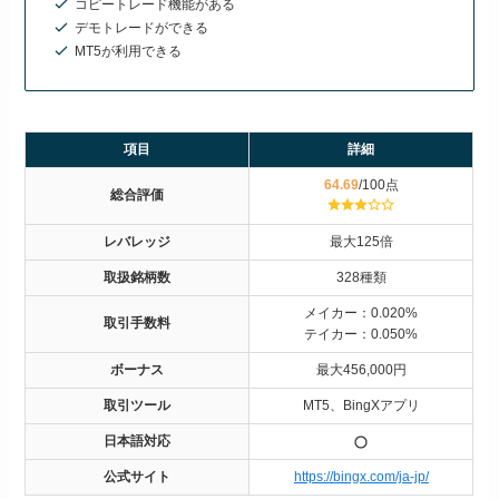
コピートレード機能がある
デモトレードができる
MT5が利用できる
項目
詳細
64.69
/100点
総合評価
レバレッジ
最大125倍
取扱銘柄数
328種類
メイカー：0.020%
取引手数料
テイカー：0.050%
ボーナス
最大456,000円
取引ツール
MT5、BingXアプリ
日本語対応
公式サイト
https://bingx.com/ja-jp/