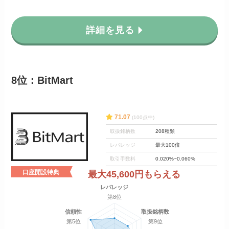
詳細を見る
8位：BitMart
71.07
(100点中)
取扱銘柄数
208種類
レバレッジ
最大100倍
取引手数料
0.020%~0.060%
口座開設特典
最大45,600円もらえる
レバレッジ
第8位
信頼性
取扱銘柄数
第5位
第9位