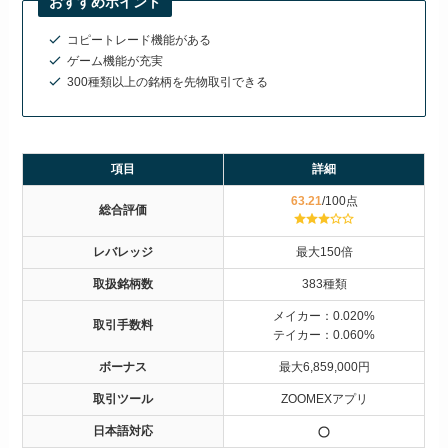
おすすめポイント
コピートレード機能がある
ゲーム機能が充実
300種類以上の銘柄を先物取引できる
項目
詳細
63.21
/100点
総合評価
レバレッジ
最大150倍
取扱銘柄数
383種類
メイカー：0.020%
取引手数料
テイカー：0.060%
ボーナス
最大6,859,000円
取引ツール
ZOOMEXアプリ
日本語対応