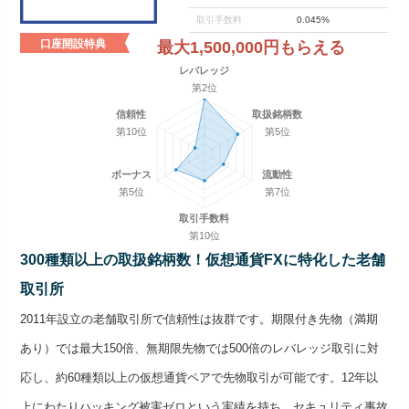
取引手数料
0.045%
口座開設特典
最大1,500,000円もらえる
レバレッジ
第2位
信頼性
取扱銘柄数
第10位
第5位
ボーナス
流動性
第5位
第7位
取引手数料
第10位
300種類以上の取扱銘柄数！仮想通貨FXに特化した老舗
取引所
2011年設立の老舗取引所で信頼性は抜群です。期限付き先物（満期
あり）では最大150倍、無期限先物では500倍のレバレッジ取引に対
応し、約60種類以上の仮想通貨ペアで先物取引が可能です。12年以
上にわたりハッキング被害ゼロという実績を持ち、セキュリティ事故