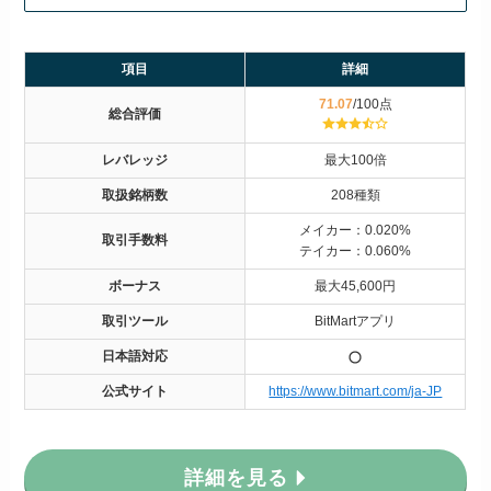
項目
詳細
71.07
/100点
総合評価
レバレッジ
最大100倍
取扱銘柄数
208種類
メイカー：0.020%
取引手数料
テイカー：0.060%
ボーナス
最大45,600円
取引ツール
BitMartアプリ
日本語対応
公式サイト
https://www.bitmart.com/ja-JP
詳細を見る