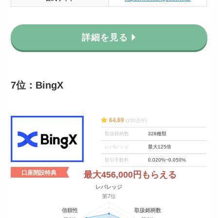
詳細を見る
7位：BingX
64.69
(100点中)
取扱銘柄数
328種類
レバレッジ
最大125倍
取引手数料
0.020%~0.050%
口座開設特典
最大456,000円もらえる
レバレッジ
第7位
信頼性
取扱銘柄数