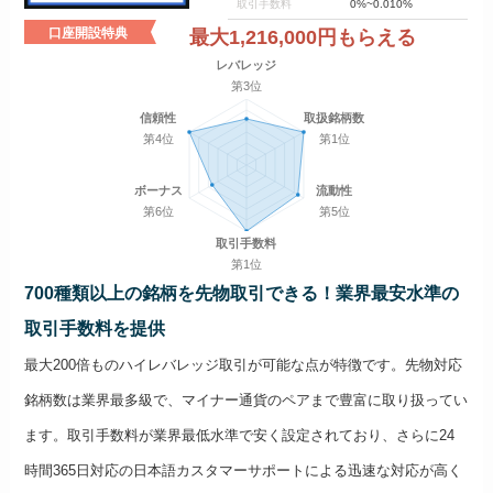
取引手数料
0%~0.010%
口座開設特典
最大1,216,000円もらえる
レバレッジ
第3位
信頼性
取扱銘柄数
第4位
第1位
ボーナス
流動性
第6位
第5位
取引手数料
第1位
700種類以上の銘柄を先物取引できる！業界最安水準の
取引手数料を提供
最大200倍ものハイレバレッジ取引が可能な点が特徴です。先物対応
銘柄数は業界最多級で、マイナー通貨のペアまで豊富に取り扱ってい
ます。取引手数料が業界最低水準で安く設定されており、さらに24
時間365日対応の日本語カスタマーサポートによる迅速な対応が高く