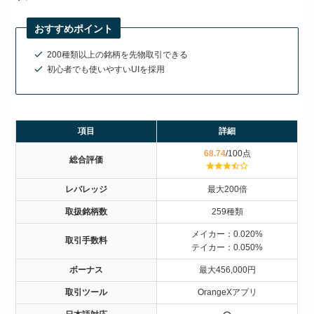
おすすめポイント
200種類以上の銘柄を先物取引できる
初心者でも使いやすいUIを採用
項目
詳細
68.74
/100点
総合評価
レバレッジ
最大200倍
取扱銘柄数
259種類
メイカー：0.020%
取引手数料
テイカー：0.050%
ボーナス
最大456,000円
取引ツール
OrangeXアプリ