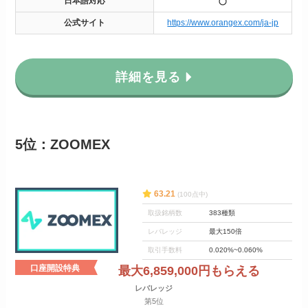
日本語対応
公式サイト
https://www.orangex.com/ja-jp
詳細を見る
5位：ZOOMEX
63.21
(100点中)
取扱銘柄数
383種類
レバレッジ
最大150倍
取引手数料
0.020%~0.060%
口座開設特典
最大6,859,000円もらえる
レバレッジ
第5位