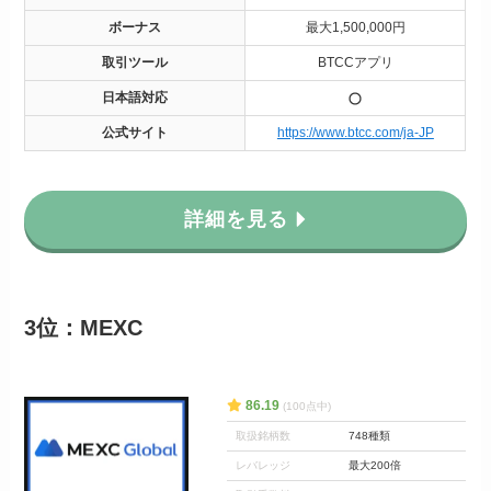
ボーナス
最大1,500,000円
取引ツール
BTCCアプリ
日本語対応
公式サイト
https://www.btcc.com/ja-JP
詳細を見る
3位：MEXC
86.19
(100点中)
取扱銘柄数
748種類
レバレッジ
最大200倍