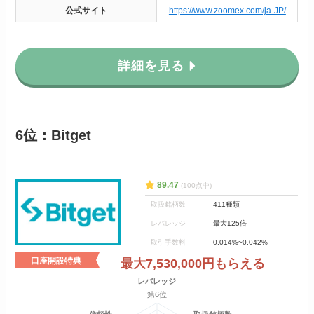
公式サイト
https://www.zoomex.com/ja-JP/
詳細を見る
6位：Bitget
89.47
(100点中)
取扱銘柄数
411種類
レバレッジ
最大125倍
取引手数料
0.014%~0.042%
口座開設特典
最大7,530,000円もらえる
レバレッジ
第6位