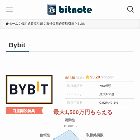
ホーム
仮想通貨取引所
海外仮想通貨取引所
Bybit
Bybit
1
90.20
位
(総合)
(100点中)
取扱銘柄数
754種類
レバレッジ
最大100倍
取引手数料
0.02%~0.1%
口座開設特典
最大1,500万円もらえる
流動性
15.00/15
信頼性
取扱銘柄数