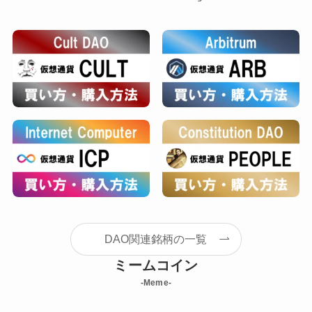
DAO関連銘柄の一覧
ミームコイン
-Meme-