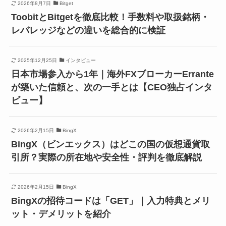
2026年8月7日
Bitget
ToobitとBitgetを徹底比較！手数料や取扱銘柄・
レバレッジなどの違いを総合的に検証
2025年12月25日
インタビュー
日本市場参入から1年｜海外FXブローカーErrante
が築いた信頼と、次の一手とは【CEO独占インタ
ビュー】
2026年2月15日
BingX
BingX（ビンエックス）はどこの国の仮想通貨取
引所？実際の所在地や安全性・評判を徹底解説
2026年2月15日
BingX
BingXの招待コードは「GET」｜入力特典とメリ
ット・デメリットを紹介