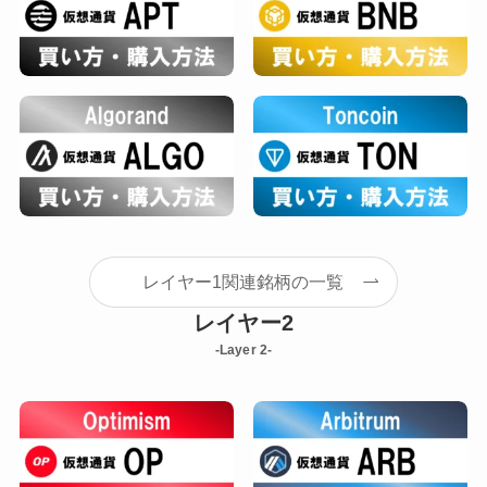
レイヤー1関連銘柄の一覧
レイヤー2
-Layer 2-