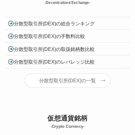
-Decentralized Exchange-
分散型取引所(DEX)の総合ランキング
分散型取引所(DEX)の手数料比較
分散型取引所(DEX)の取扱銘柄数比較
分散型取引所(DEX)のレバレッジ比較
分散型取引所(DEX)の一覧
仮想通貨銘柄
-Crypto Currency-