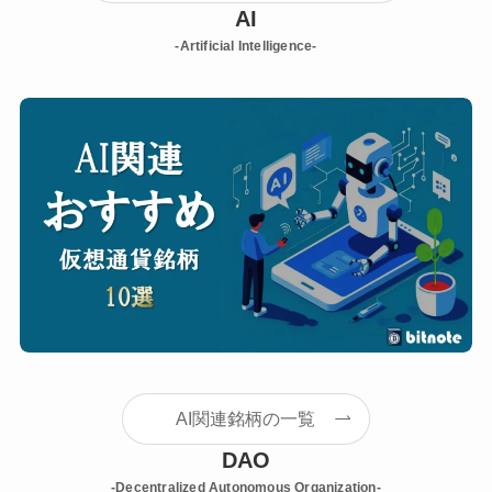
AI
-Artificial Intelligence-
AI関連銘柄の一覧
DAO
-Decentralized Autonomous Organization-