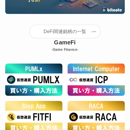
DeFi関連銘柄の一覧
GameFi
-Game Finance-