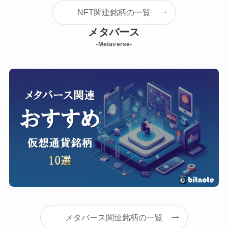
NFT関連銘柄の一覧
メタバース
-Metaverse-
メタバース関連銘柄の一覧