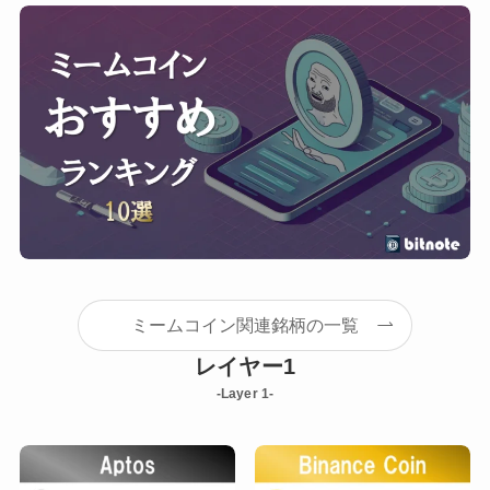
ミームコイン関連銘柄の一覧
レイヤー1
-Layer 1-