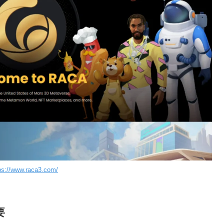
ps://www.raca3.com/
要