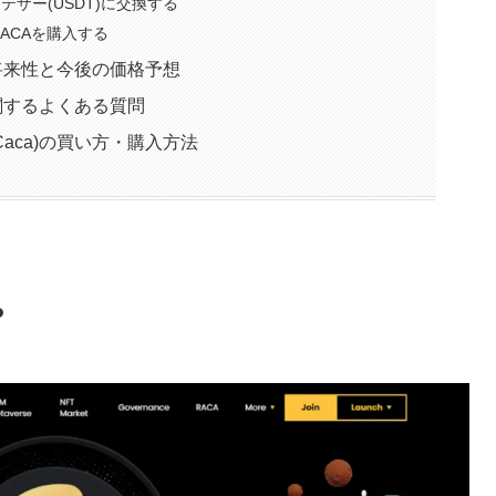
テザー(USDT)に交換する
RACAを購入する
a)の将来性と今後の価格予想
)に関するよくある質問
 Caca)の買い方・購入方法
？