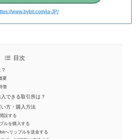
ttps://www.bybit.com/ja-JP/
目次
は？
の概要
の特徴
)を購入できる取引所は？
)の買い方・購入方法
開設する
プルを購入する
bitへリップルを送金する