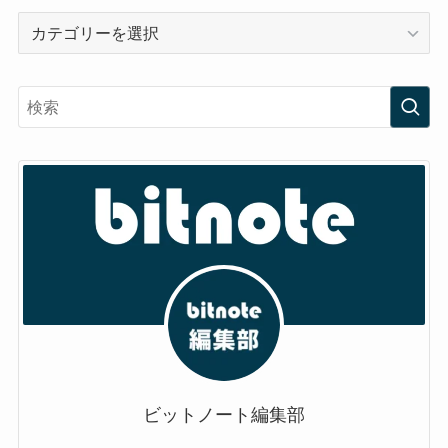
カ
テ
ゴ
リ
ー
ビットノート編集部