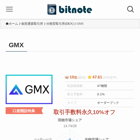
ホーム
仮想通貨取引所
分散型取引所(DEX)
GMX
GMX
10
47.61
位
(総合)
(100点中)
取扱銘柄数
47種類
取引手数料
0.1%
タイプ
オーダーブック
口座開設特典
取引手数料永久10%オフ
現物市場シェア
14.74/28
レバレッジ
先物市場シェア