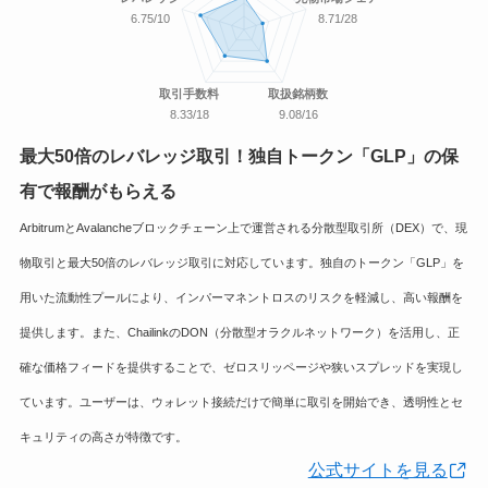
6.75/10
8.71/28
取引手数料
取扱銘柄数
8.33/18
9.08/16
最大50倍のレバレッジ取引
！独自トークン「GLP」の保
有で報酬がもらえる
ArbitrumとAvalancheブロックチェーン上で運営される分散型取引所（DEX）で、現
物取引と最大50倍のレバレッジ取引に対応しています。独自のトークン「GLP」を
用いた流動性プールにより、インパーマネントロスのリスクを軽減し、高い報酬を
提供します。また、ChailinkのDON（分散型オラクルネットワーク）を活用し、正
確な価格フィードを提供することで、ゼロスリッページや狭いスプレッドを実現し
ています。ユーザーは、ウォレット接続だけで簡単に取引を開始でき、透明性とセ
キュリティの高さが特徴です。
公式サイトを見る